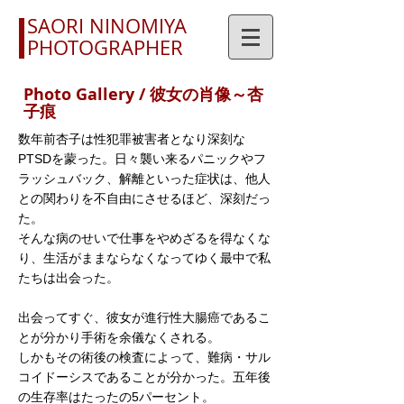
SAORI NINOMIYA
PHOTOGRAPHER
Photo Gallery / 彼女の肖像～杏
子痕
数年前杏子は性犯罪被害者となり深刻な
PTSDを蒙った。日々襲い来るパニックやフ
ラッシュバック、解離といった症状は、他人
との関わりを不自由にさせるほど、深刻だっ
た。
そんな病のせいで仕事をやめざるを得なくな
り、生活がままならなくなってゆく最中で私
たちは出会った。
出会ってすぐ、彼女が進行性大腸癌であるこ
とが分かり手術を余儀なくされる。
しかもその術後の検査によって、難病・サル
コイドーシスであることが分かった。五年後
の生存率はたったの5パーセント。