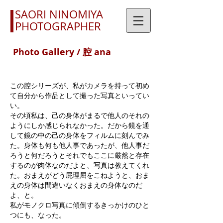
SAORI NINOMIYA
PHOTOGRAPHER
Photo Gallery / 腔 ana
この腔シリーズが、私がカメラを持って初め
て自分から作品として撮った写真といってい
い。
その頃私は、己の身体がまるで他人のそれの
ようにしか感じられなかった。だから鏡を通
して鏡の中の己の身体をフィルムに刻んでみ
た。身体も何も他人事であったが、他人事だ
ろうと何だろうとそれでもここに厳然と存在
するのが肉体なのだよと、写真は教えてくれ
た。おまえがどう屁理屈をこねようと、おま
えの身体は間違いなくおまえの身体なのだ
よ、と。
​私がモノクロ写真に傾倒するきっかけのひと
つにも、なった。